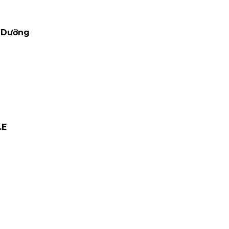
h Dưỡng
.E