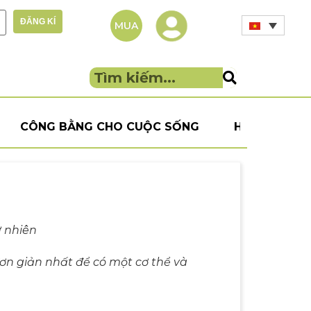
MUA
G
CÔNG BẰNG CHO CUỘC SỐNG
HỮU CƠ
ự nhiên
ơn giản nhất để có một cơ thể và