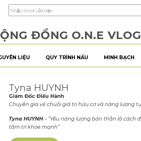
ỘNG ĐỒNG O.N.E VLO
GUYÊN LIỆU
QUY TRÌNH NẤU
MINH BẠCH
Tyna HUYNH
Giám Đốc Điều Hành
Chuyên gia về chuỗi giá trị hữu cơ và năng lượng t
Tyna HUYNH
– “
Yêu năng lượng bản thân là cách đ
tâm trí khỏe mạnh
”