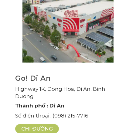
Go! Di An
Highway 1K, Dong Hoa, Di An, Binh
Duong
Thành phố
: Di An
Số điện thoại
: (098) 215-7716
CHỈ ĐƯỜNG