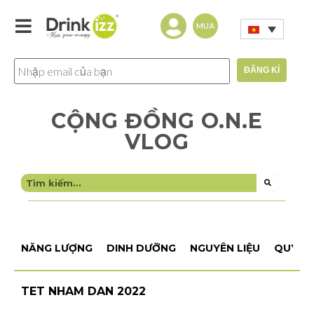
MUA
CỘNG ĐỒNG O.N.E
VLOG
NĂNG LƯỢNG
DINH DƯỠNG
NGUYÊN LIỆU
QUY TR
TET NHAM DAN 2022