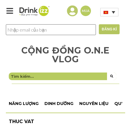
MUA
CỘNG ĐỒNG O.N.E
VLOG
NĂNG LƯỢNG
DINH DƯỠNG
NGUYÊN LIỆU
QUY TR
THUC VAT