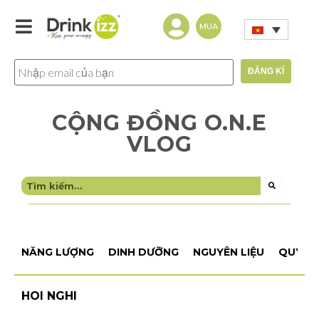
MUA
CỘNG ĐỒNG O.N.E
VLOG
NĂNG LƯỢNG
DINH DƯỠNG
NGUYÊN LIỆU
QUY TR
HOI NGHI