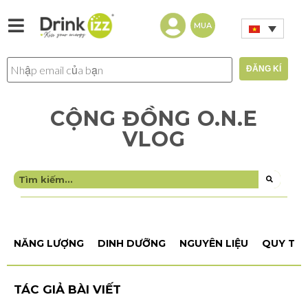
MUA
CỘNG ĐỒNG O.N.E
VLOG
NĂNG LƯỢNG
DINH DƯỠNG
NGUYÊN LIỆU
QUY TRÌ
TÁC GIẢ BÀI VIẾT