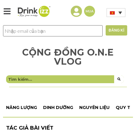
MUA
CỘNG ĐỒNG O.N.E
VLOG
NĂNG LƯỢNG
DINH DƯỠNG
NGUYÊN LIỆU
QUY TRÌ
TÁC GIẢ BÀI VIẾT