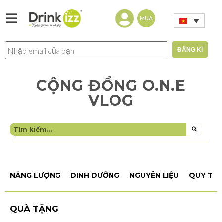
MUA
CỘNG ĐỒNG O.N.E
VLOG
NĂNG LƯỢNG
DINH DƯỠNG
NGUYÊN LIỆU
QUY TRÌ
QUÀ TẶNG