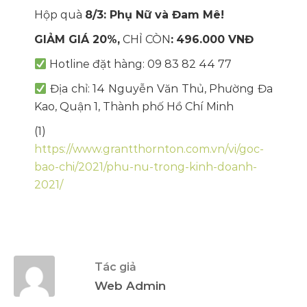
Hộp quà
8/3: Phụ Nữ và Đam Mê!
GIẢM GIÁ 20%,
CHỈ CÒN
:
496.000 VNĐ
Hotline đặt hàng: 09 83 82 44 77
Địa chỉ: 14 Nguyễn Văn Thủ, Phường Đa
Kao, Quận 1, Thành phố Hồ Chí Minh
(1)
https://www.grantthornton.com.vn/vi/goc-
bao-chi/2021/phu-nu-trong-kinh-doanh-
2021/
Tác giả
Web Admin