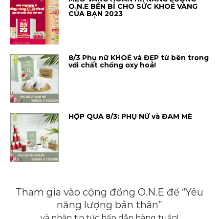
O.N.E BỀN BỈ CHO SỨC KHOẺ VÀNG
CỦA BẠN 2023
8/3 Phụ nữ KHOẺ và ĐẸP từ bên trong
với chất chống oxy hoá!
HỘP QUÀ 8/3: PHỤ NỮ và ĐAM MÊ
Tham gia vào cộng đồng O.N.E để “Yêu
năng lượng bản thân”
và nhận tin tức hấp dẫn hàng tuần!